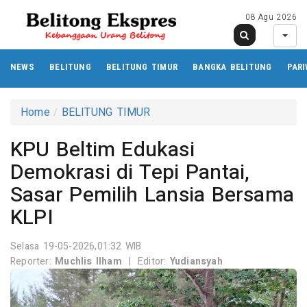
08 Agu 2026
NEWS
BELITUNG
BELITUNG TIMUR
BANGKA BELITUNG
PARI
Home
BELITUNG TIMUR
KPU Beltim Edukasi
Demokrasi di Tepi Pantai,
Sasar Pemilih Lansia Bersama
KLPI
Selasa 19-05-2026,01:32 WIB
Reporter:
Muchlis Ilham
|
Editor:
Yudiansyah