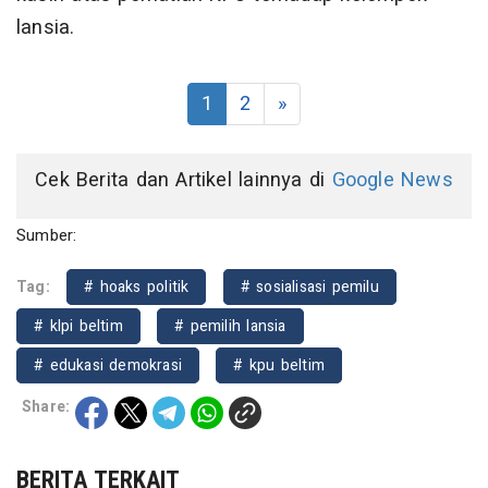
lansia.
1
2
»
Cek Berita dan Artikel lainnya di
Google News
Sumber:
Tag:
# hoaks politik
# sosialisasi pemilu
# klpi beltim
# pemilih lansia
# edukasi demokrasi
# kpu beltim
Share:
BERITA TERKAIT