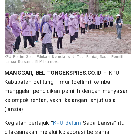
KPU Beltim Gelar Edukasi Demokrasi di Tepi Pantai, Sasar Pemilih
Lansia Bersama KLPI-Istimewa-
MANGGAR, BELITONGEKSPRES.CO.ID
– KPU
Kabupaten Belitung Timur (Beltim) kembali
menggelar pendidikan pemilih dengan menyasar
kelompok rentan, yakni kalangan lanjut usia
(lansia).
Kegiatan bertajuk “
KPU Beltim
Sapa Lansia” itu
dilaksanakan melalui kolaborasi bersama